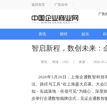
返回首页
广告合作
广告
资讯
财经
娱乐
科
智启新程，数创未来：企
资讯
阅读：1362
来源：
2026-05-2
2026年5月26日，上海企通数智科技
法、路径与工具”在上海盛大启幕。大会汇
知・实战落地・价值可见”为核心，深度拆
步举行企通数智揭牌仪式，见证企通数智