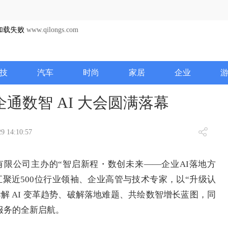
加载失败
www.qilongs.com
技
汽车
时尚
家居
企业
通数智 AI 大会圆满落幕
9 14:10:57
有限公司主办的“智启新程・数创未来——企业AI落地方
聚近500位行业领袖、企业高管与技术专家，以“升级认
解 AI 变革趋势、破解落地难题、共绘数智增长蓝图，同
服务的全新启航。