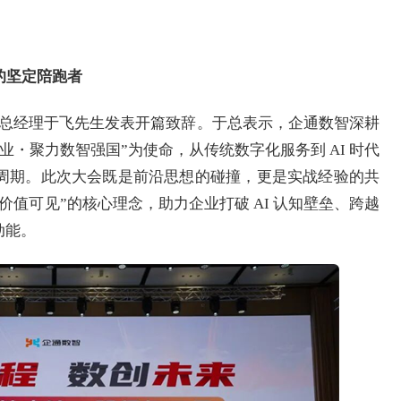
型的坚定陪跑者
总经理于飞先生发表开篇致辞。于总表示，企通数智深耕
业・聚力数智强国”为使命，从传统数字化服务到 AI 时代
周期。此次大会既是前沿思想的碰撞，更是实战经验的共
值可见”的核心理念，助力企业打破 AI 认知壁垒、跨越
动能。