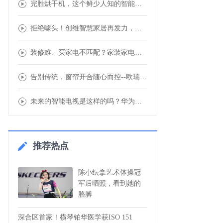
完胜烘干机，这个鲜少人知的智能家居开始走进
拒绝噱头！创维智慧家居再发力，联动多品牌重
装修难、买家电不匹配？家装家电一体化，7大
告别传统，窗帘开合随心而控--欧瑞博智能窗
未来的智能电视是这样的吗？华为智慧屏使用1
推荐热点
陈小纭拿艺术体操冠
军后晒照，看到她的
胳膊
深合区首家！横琴铂华医学获ISO 151