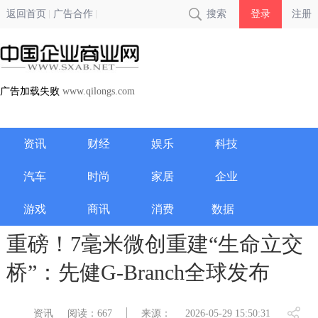
返回首页
广告合作
搜索
登录
注册
广告加载失败
www.qilongs.com
资讯
财经
娱乐
科技
汽车
时尚
家居
企业
游戏
商讯
消费
数据
重磅！7毫米微创重建“生命立交
桥”：先健G-Branch全球发布
资讯
阅读：667
来源：
2026-05-29 15:50:31