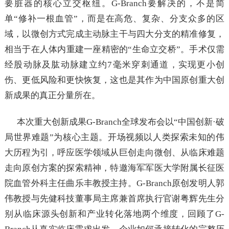
要脏器的核心立交枢纽。G-Branch要解决的，不是简
单“修补一根血管”，而是在高危、复杂、分支众多的区
域，以微创方式完成主动脉主干与四大分支的精准修复，
相当于在人体内重建一座精密的“生命立交桥”。手术仅需
经股动脉及肱动脉建立约7毫米穿刺通道，实现更小创
伤、更低风险和更快恢复，这也是其作为中国原创重大创
新成果的真正分量所在。
本次重大创新成果G-Branch全球发布会以“中国创新·破
局世界难题”为核心主题。开场视频以人类探索未知的伟
大历程为引，呼应医学领域从巨创走向微创、从临床难题
走向原创方案的探索精神，特邀海军军医大学附属长征医
院血管外科主任曲乐丰教授主持。G-Branch原创发明人郭
伟教授与先健科技董事局主席兼首席执行官谢粤辉先生分
别从临床源头创新和产业转化落地两个维度，回顾了G-